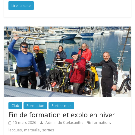
Lire la suite
Club
Formation
Sorties mer
Fin de formation et explo en hiver
,
15 mars 2026
Admin du Cœlacanthe
formation
,
,
lecques
marseille
sorties