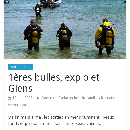
Sorties mer
1ères bulles, explo et
Giens
,
,
17 mai 2026
Admin du Cœlacanthe
familial
formation
,
séjour
sorties
De fin mars à mai, les sorties en mer s’illuminent : beaux
fonds et poissons rares, soleil et grosses vagues,