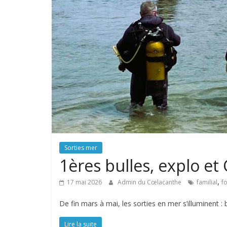
Sorties mer
1ères bulles, explo et
,
17 mai 2026
Admin du Cœlacanthe
familial
f
De fin mars à mai, les sorties en mer s’illuminent :
Lire la suite