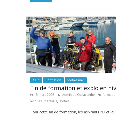
Club
Formation
Sorties mer
Fin de formation et explo en hi
15 mars 2026
Admin du Cœlacanthe
formatio
,
,
lecques
marseille
sorties
Pour cette fin de formation, les aspirants N3 et leu