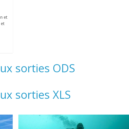
on et
 et
 aux sorties ODS
aux sorties XLS