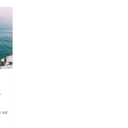
,
r
e sur
s