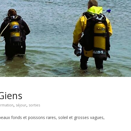
 Giens
,
,
ormation
séjour
sorties
 beaux fonds et poissons rares, soleil et grosses vagues,