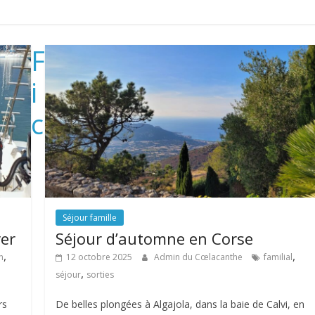
F
i
c
Séjour famille
ver
Séjour d’automne en Corse
,
,
n
12 octobre 2025
Admin du Cœlacanthe
familial
,
séjour
sorties
rs
De belles plongées à Algajola, dans la baie de Calvi, en