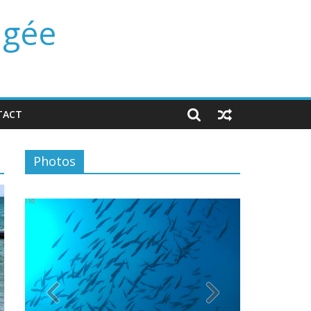
ngée
TACT
Photos