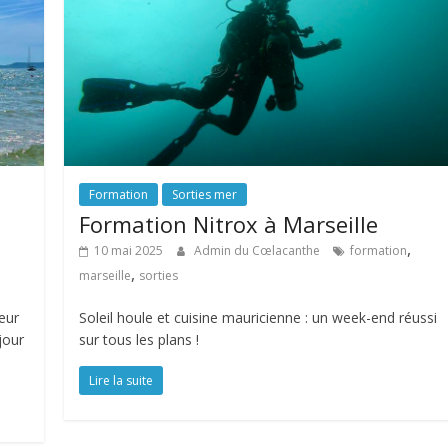
Formation
Sorties mer
Formation Nitrox à Marseille
,
10 mai 2025
Admin du Cœlacanthe
formation
,
marseille
sorties
leur
Soleil houle et cuisine mauricienne : un week-end réussi
jour
sur tous les plans !
Lire la suite