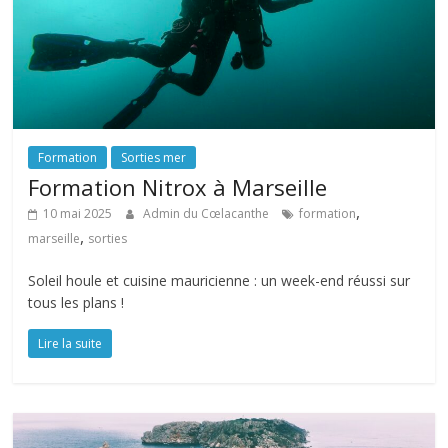
Formation
Sorties mer
Formation Nitrox à Marseille
,
10 mai 2025
Admin du Cœlacanthe
formation
,
marseille
sorties
Soleil houle et cuisine mauricienne : un week-end réussi sur
tous les plans !
Lire la suite