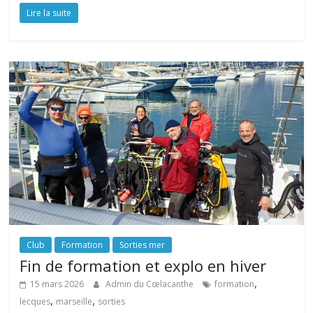
Lire la suite
Club
Formation
Sorties mer
Fin de formation et explo en hiver
,
15 mars 2026
Admin du Cœlacanthe
formation
,
,
lecques
marseille
sorties