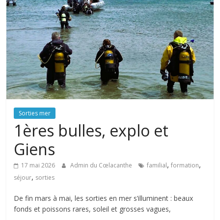
Sorties mer
1ères bulles, explo et
Giens
,
,
17 mai 2026
Admin du Cœlacanthe
familial
formation
,
séjour
sorties
De fin mars à mai, les sorties en mer s’illuminent : beaux
fonds et poissons rares, soleil et grosses vagues,