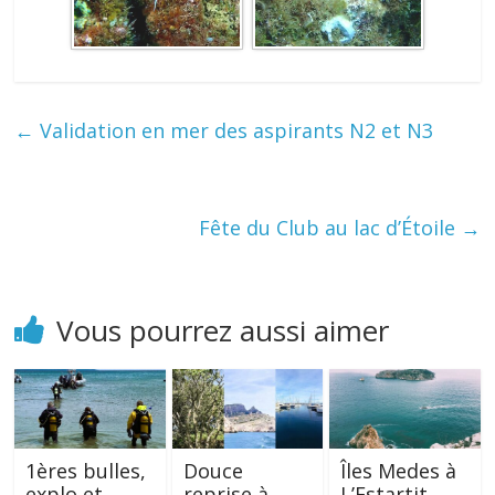
←
Validation en mer des aspirants N2 et N3
Fête du Club au lac d’Étoile
→
Vous pourrez aussi aimer
1ères bulles,
Douce
Îles Medes à
explo et
reprise à
L’Estartit,