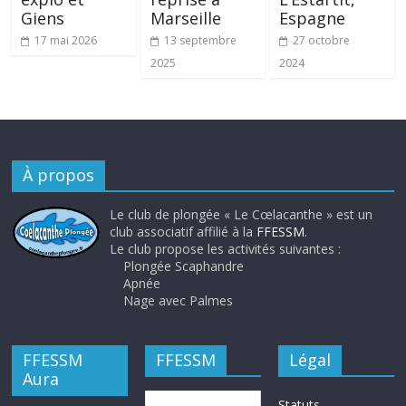
Giens
Marseille
Espagne
17 mai 2026
13 septembre
27 octobre
2025
2024
À propos
Le club de plongée « Le Cœlacanthe » est un
club associatif affilié à la
FFESSM
.
Le club propose les activités suivantes :
Plongée Scaphandre
Apnée
Nage avec Palmes
FFESSM
FFESSM
Légal
Aura
Statuts