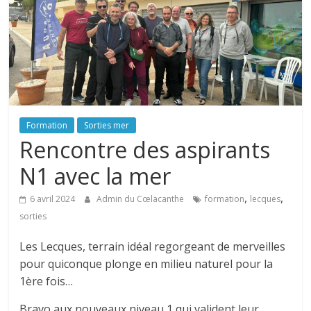
Formation
Sorties mer
Rencontre des aspirants
N1 avec la mer
,
,
6 avril 2024
Admin du Cœlacanthe
formation
lecques
sorties
Les Lecques, terrain idéal regorgeant de merveilles
pour quiconque plonge en milieu naturel pour la
1ère fois…
Bravo aux nouveaux niveau 1 qui valident leur