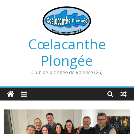
Passer
au
contenu
Cœlacanthe
Plongée
Club de plongée de Valence (26)