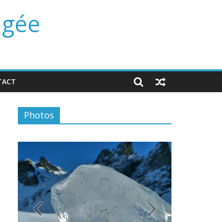
ngée
TACT
Photos