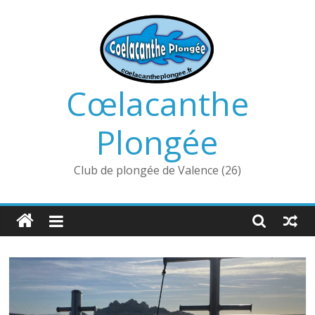
Passer
au
contenu
Cœlacanthe
Plongée
Club de plongée de Valence (26)