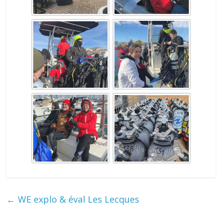
←
WE explo & éval Les Lecques