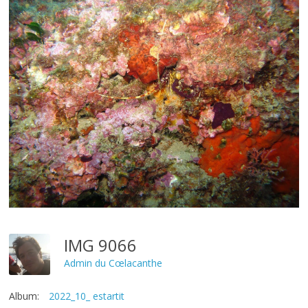
IMG 9066
Admin du Cœlacanthe
Album:
2022_10_ estartit