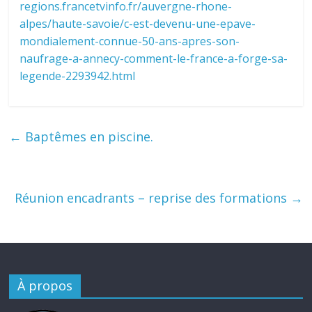
regions.francetvinfo.fr/auvergne-rhone-
alpes/haute-savoie/c-est-devenu-une-epave-
mondialement-connue-50-ans-apres-son-
naufrage-a-annecy-comment-le-france-a-forge-sa-
legende-2293942.html
←
Baptêmes en piscine.
Réunion encadrants – reprise des formations
→
À propos