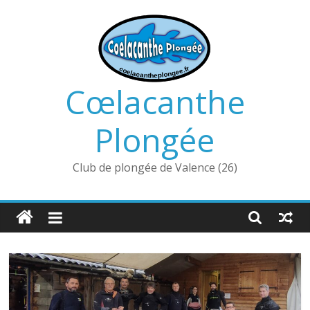
Passer
au
contenu
Cœlacanthe
Plongée
Club de plongée de Valence (26)