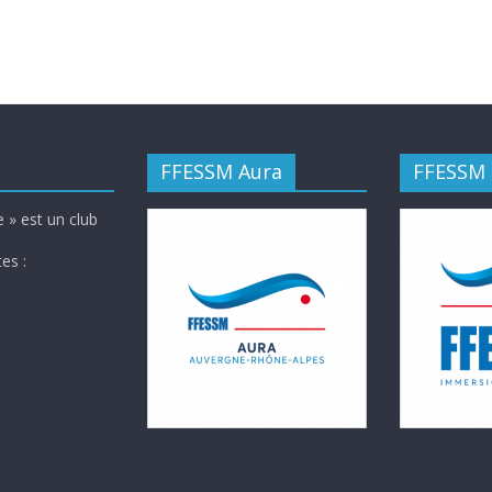
FFESSM Aura
FFESSM
 » est un club
es :