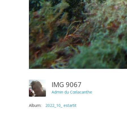
IMG 9067
Admin du Cœlacanthe
Album:
2022_10_ estartit