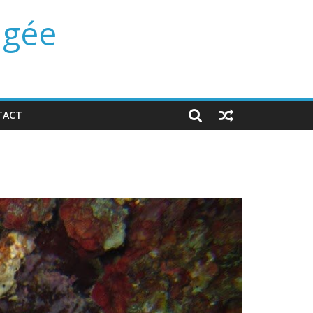
ngée
TACT