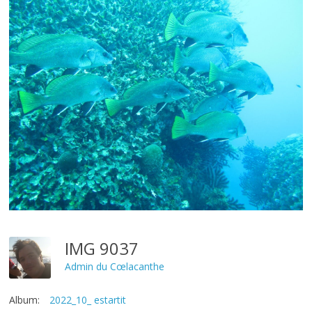
IMG 9037
Admin du Cœlacanthe
Album:
2022_10_ estartit