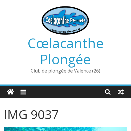
Passer
au
contenu
Cœlacanthe
Plongée
Club de plongée de Valence (26)
IMG 9037