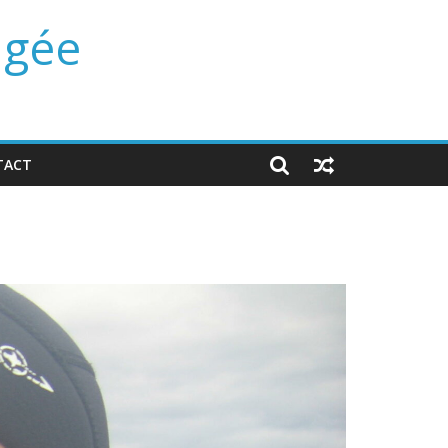
ngée
TACT