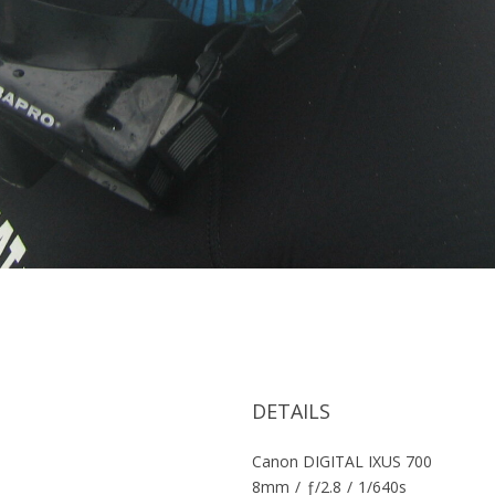
DETAILS
Canon DIGITAL IXUS 700
8mm
/
ƒ/2.8
/
1/640s