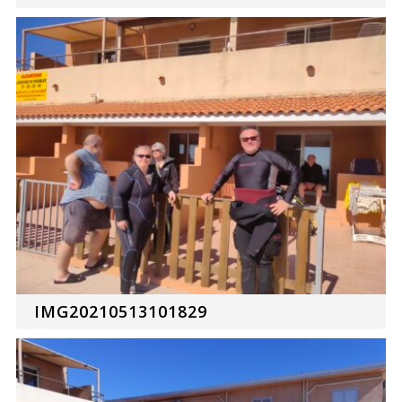
IMG20210513101829