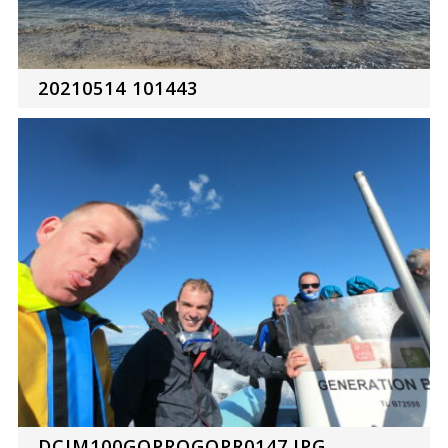
20210514 101443
DCIM100GOPROGOPR0147.JPG