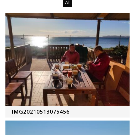
All
IMG20210513075456