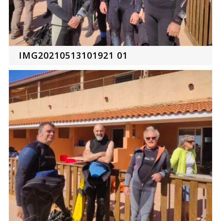
IMG20210513101921 01