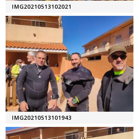
IMG20210513102021
IMG20210513101943