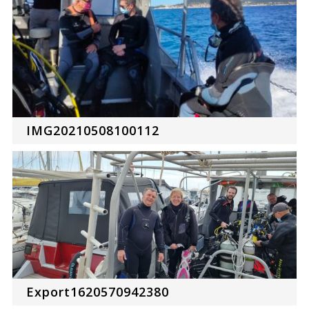
IMG20210508100112
Export1620570942380