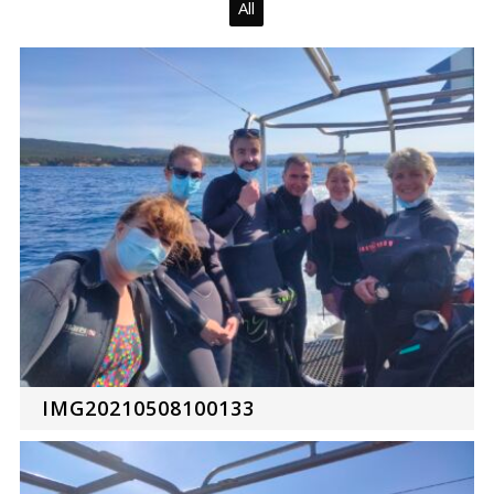
All
IMG20210508100133