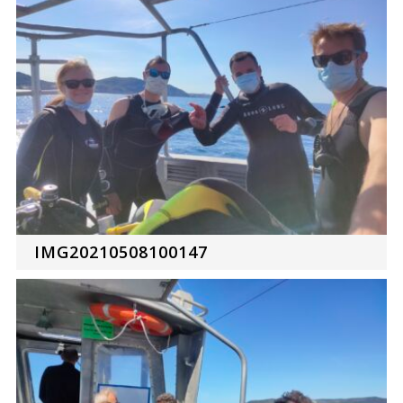
IMG20210508100147