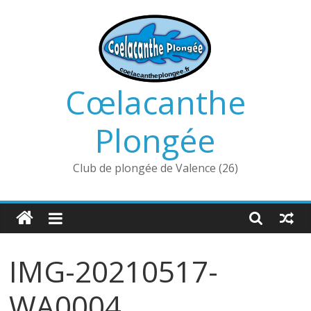
Passer
au
contenu
Cœlacanthe
Plongée
Club de plongée de Valence (26)
IMG-20210517-
WA0004