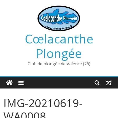
Passer
au
contenu
Cœlacanthe
Plongée
Club de plongée de Valence (26)
IMG-20210619-
WA0008