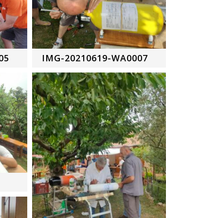
05
IMG-20210619-WA0007