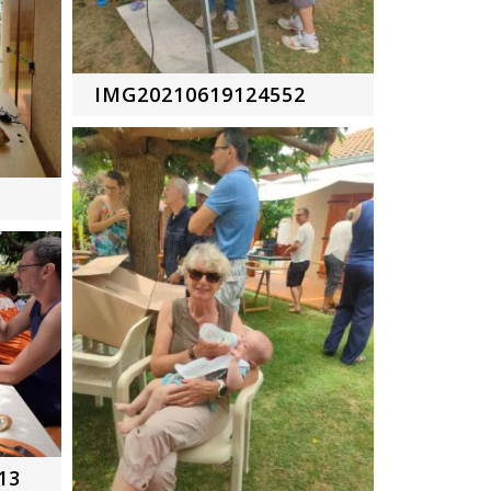
IMG20210619124552
13