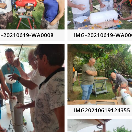
-20210619-WA0008
IMG-20210619-WA00
IMG20210619124355