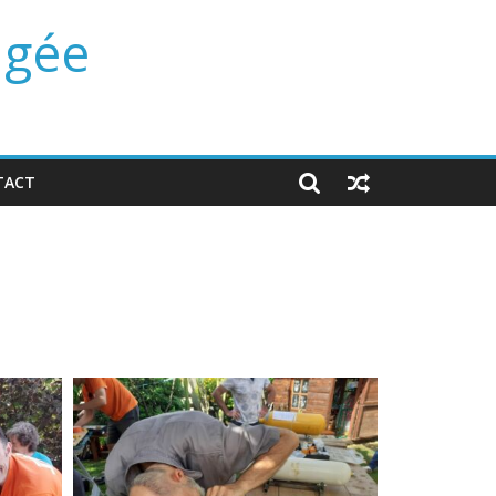
ngée
TACT