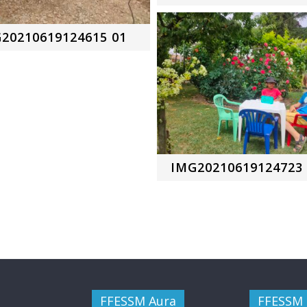
20210619124615 01
IMG20210619124723 
FFESSM Aura
FFESSM