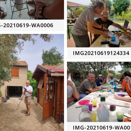
-20210619-WA0006
IMG20210619124334
IMG-20210619-WA00