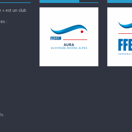
 » est un club
es :