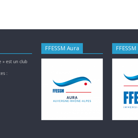
FFESSM Aura
FFESSM
 » est un club
es :