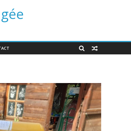
ngée
TACT