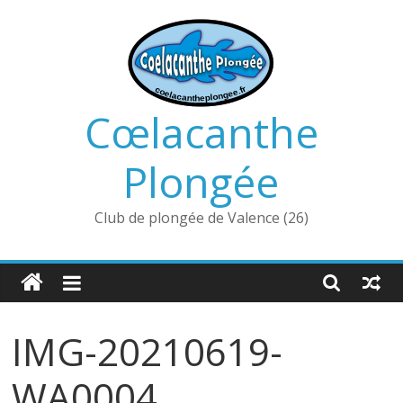
Passer
au
contenu
Cœlacanthe
Plongée
Club de plongée de Valence (26)
IMG-20210619-
WA0004