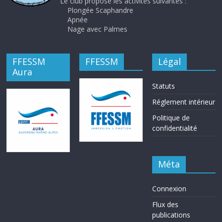
Le club propose les activités suivantes :
Plongée Scaphandre
Apnée
Nage avec Palmes
FFESSM
FFESSM
Légal
Aura
Statuts
Réglement intérieur
Politique de
confidentialité
Méta
Connexion
Flux des
publications