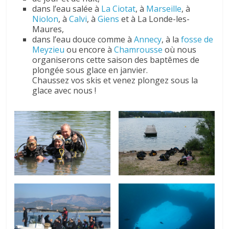
dans l’eau salée à
La Ciotat
, à
Marseille
, à
Niolon
, à
Calvi
, à
Giens
et à La Londe-les-
Maures,
dans l’eau douce comme à
Annecy
, à la
fosse de
Meyzieu
ou encore à
Chamrousse
où nous
organiserons cette saison des baptêmes de
plongée sous glace en janvier.
Chaussez vos skis et venez plongez sous la
glace avec nous !