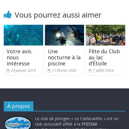
Vous pourrez aussi aimer
Votre avis
Une
Fête du Club
nous
nocturne à la
au lac
intéresse
piscine
d’Étoile
24 janvier 2019
11 février 2025
7 juillet 2024
À propos
Le club de plongée « Le Cœlacanthe » est un
club associatif affilié à la
FFESSM
.