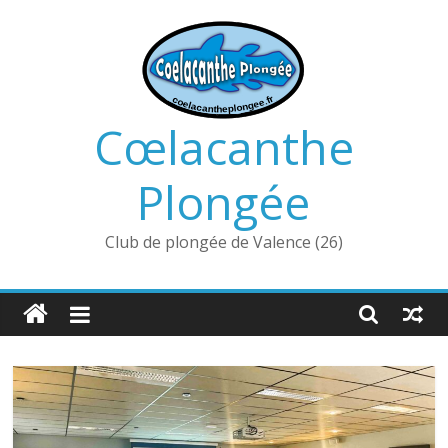
Passer
au
contenu
Cœlacanthe
Plongée
Club de plongée de Valence (26)