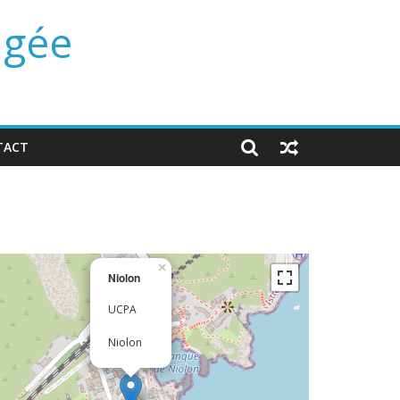
ngée
TACT
×
Niolon
UCPA
Niolon