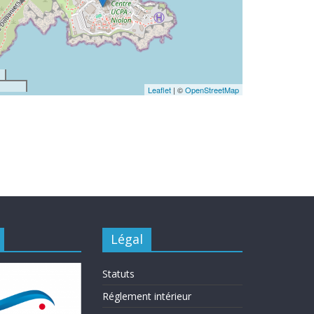
Leaflet
| ©
OpenStreetMap
Légal
Statuts
Réglement intérieur