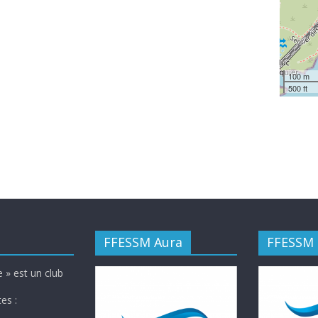
100 m
500 ft
FFESSM Aura
FFESSM
 » est un club
es :