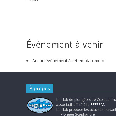
Évènement à venir
Aucun événement à cet emplacement
À propos
Le club de plongée « Le Cœlacanthe
associatif affilié à la
FFESSM
.
Le club propose les activités suivant
Plongée Scaphandre