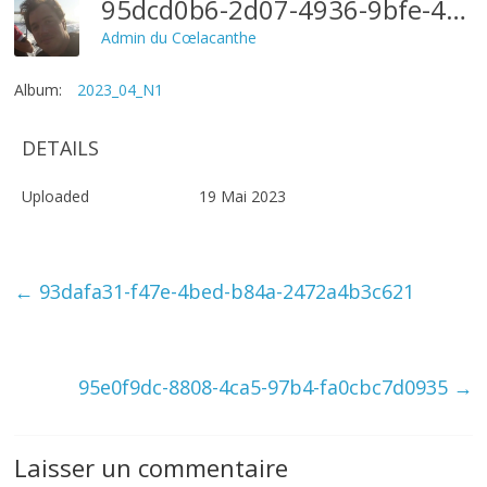
95dcd0b6-2d07-4936-9bfe-4de5cfccda30
Admin du Cœlacanthe
Album:
2023_04_N1
DETAILS
Uploaded
19 Mai 2023
←
93dafa31-f47e-4bed-b84a-2472a4b3c621
95e0f9dc-8808-4ca5-97b4-fa0cbc7d0935
→
Laisser un commentaire