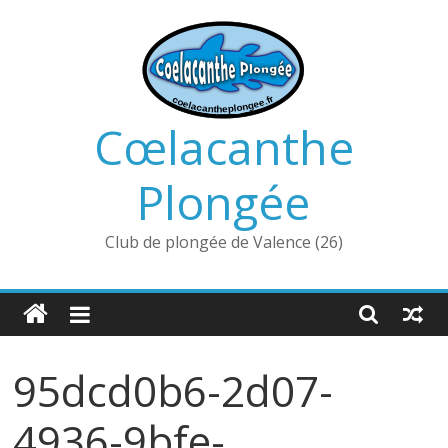
Passer
au
contenu
Cœlacanthe
Plongée
Club de plongée de Valence (26)
95dcd0b6-2d07-
4936-9bfe-