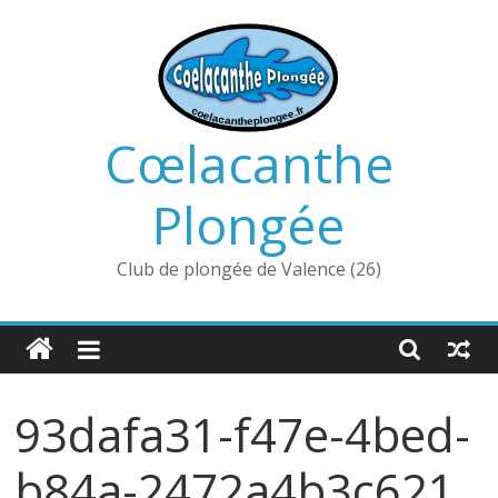
Passer
au
contenu
Cœlacanthe
Plongée
Club de plongée de Valence (26)
93dafa31-f47e-4bed-
b84a-2472a4b3c621