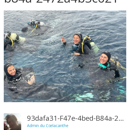
93dafa31-F47e-4bed-B84a-2472a4b3c621
Admin du Cœlacanthe