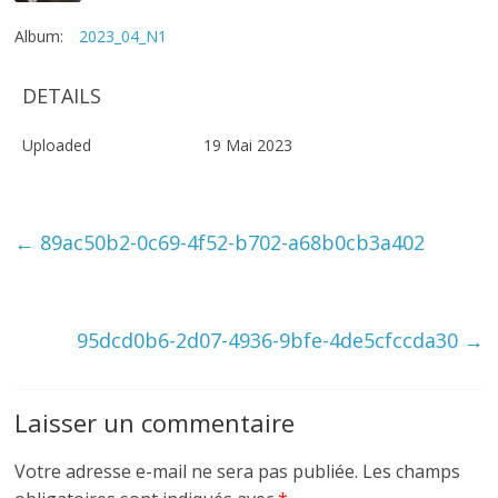
Album:
2023_04_N1
DETAILS
Uploaded
19 Mai 2023
←
89ac50b2-0c69-4f52-b702-a68b0cb3a402
95dcd0b6-2d07-4936-9bfe-4de5cfccda30
→
Laisser un commentaire
Votre adresse e-mail ne sera pas publiée.
Les champs