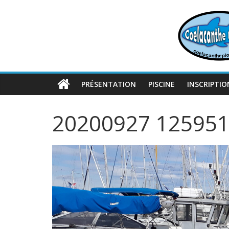
Passer
au
contenu
PRÉSENTATION
PISCINE
INSCRIPTIO
20200927 12595