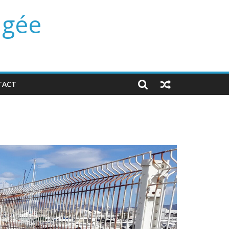
ngée
TACT