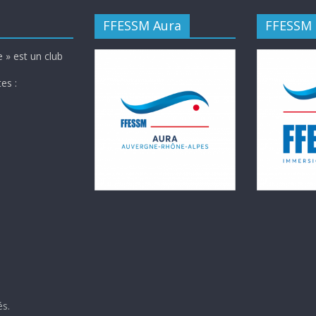
FFESSM Aura
FFESSM
 » est un club
es :