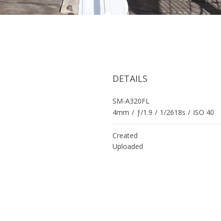
DETAILS
SM-A320FL
4mm
/
ƒ/1.9
/
1/2618s
/
ISO 40
Created
Uploaded