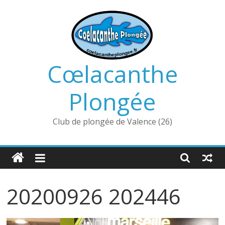
Passer
au
contenu
Cœlacanthe
Plongée
Club de plongée de Valence (26)
20200926 202446