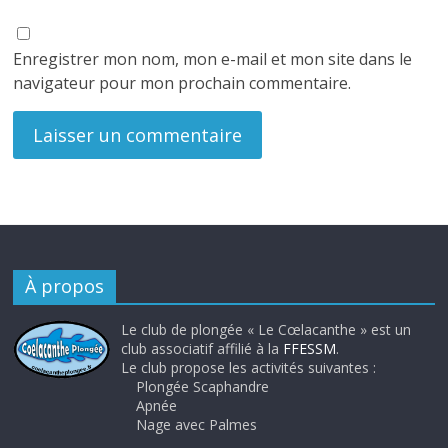
Enregistrer mon nom, mon e-mail et mon site dans le
navigateur pour mon prochain commentaire.
À propos
Le club de plongée « Le Cœlacanthe » est un
club associatif affilié à la
FFESSM
.
Le club propose les activités suivantes :
Plongée Scaphandre
Apnée
Nage avec Palmes