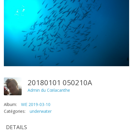
20180101 050210A
Admin du Cœlacanthe
Album:
WE 2019-03-10
Catégories:
underwater
DETAILS