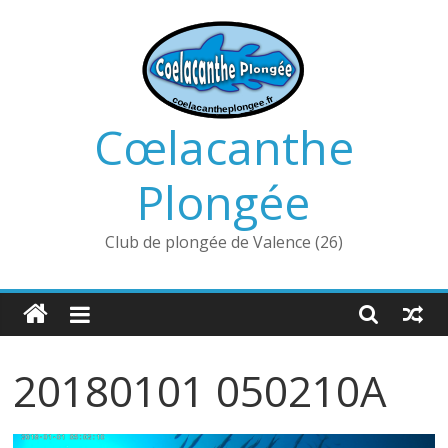
Passer
au
contenu
Cœlacanthe
Plongée
Club de plongée de Valence (26)
20180101 050210A