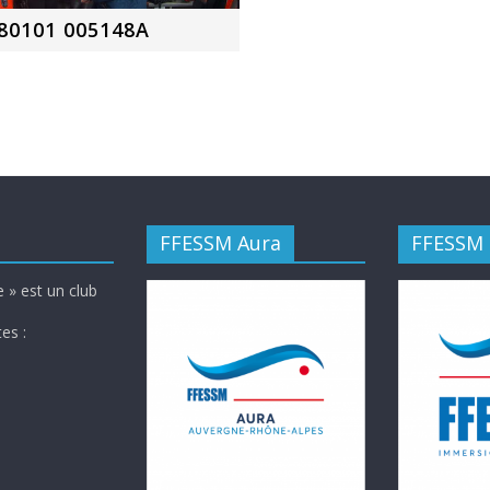
80101 005148A
FFESSM Aura
FFESSM
 » est un club
es :