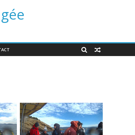
ngée
TACT