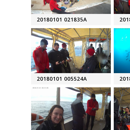
20180101 021835A
201
20180101 005524A
201