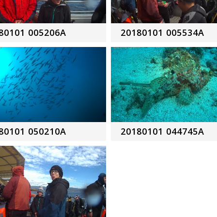
80101 005206A
20180101 005534A
80101 050210A
20180101 044745A