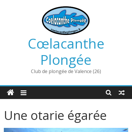
Passer
au
contenu
Cœlacanthe
Plongée
Club de plongée de Valence (26)
Une otarie égarée