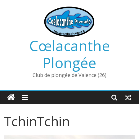
Passer
au
contenu
Cœlacanthe
Plongée
Club de plongée de Valence (26)
TchinTchin