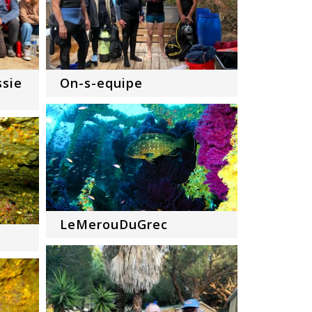
ssie
On-s-equipe
LeMerouDuGrec