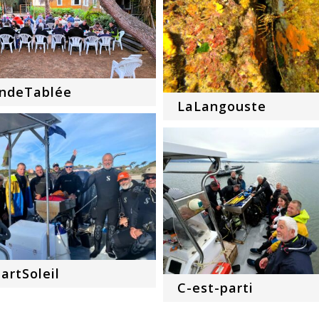
ndeTablée
LaLangouste
artSoleil
C-est-parti