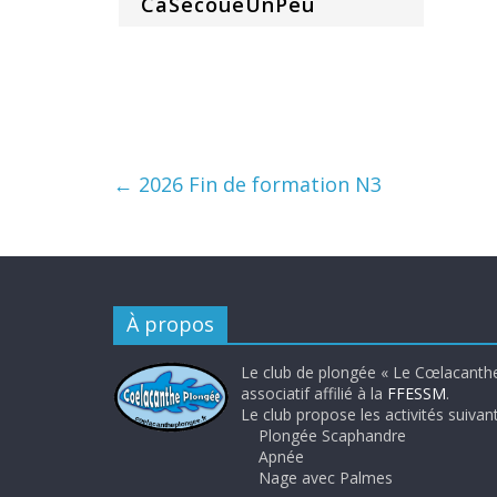
CaSecoueUnPeu
←
2026 Fin de formation N3
À propos
Le club de plongée « Le Cœlacanthe
associatif affilié à la
FFESSM
.
Le club propose les activités suivant
Plongée Scaphandre
Apnée
Nage avec Palmes