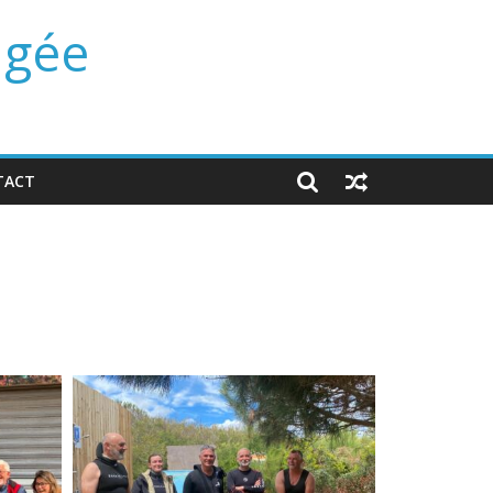
ngée
TACT