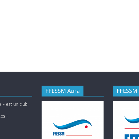
FFESSM Aura
FFESSM
 » est un club
es :