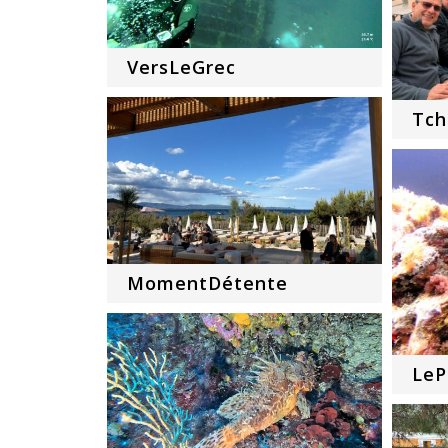
VersLeGrec
Tch
MomentDétente
LeP