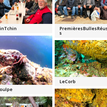
inTchin
PremièresBullesRéu
s
LeCorb
oulpe