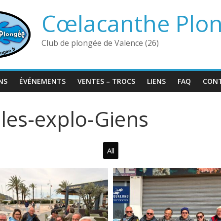
Cœlacanthe Plo
Club de plongée de Valence (26)
NS
ÉVÉNEMENTS
VENTES – TROCS
LIENS
FAQ
CON
les-explo-Giens
All