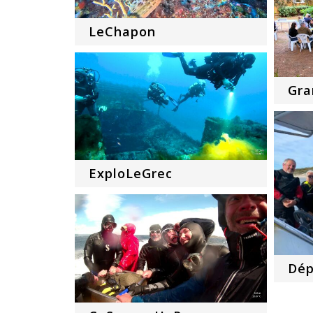
LeChapon
Gra
ExploLeGrec
Dép