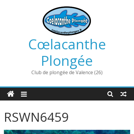
Passer
au
contenu
Cœlacanthe
Plongée
Club de plongée de Valence (26)
RSWN6459