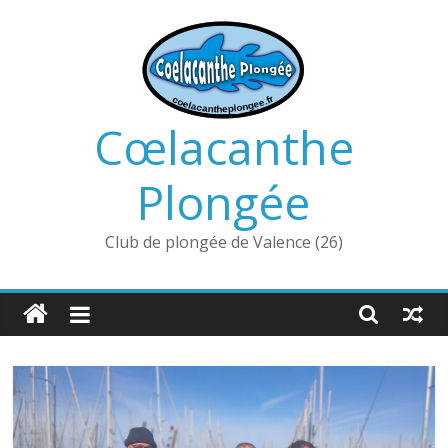
Passer
au
contenu
Cœlacanthe
Plongée
Club de plongée de Valence (26)