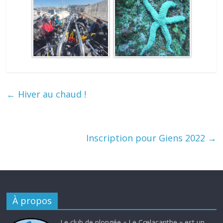
←
Hiver au chaud !
Inscription pour Giens 2022
→
À propos
Le club de plongée « Le Cœlacanthe » est un