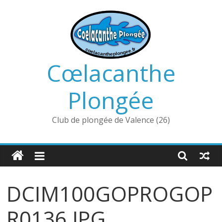
Passer
au
contenu
Cœlacanthe
Plongée
Club de plongée de Valence (26)
DCIM100GOPROGOP
R0136.JPG