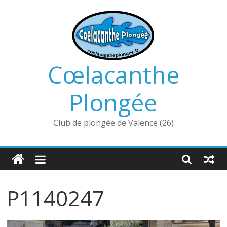
Passer
au
contenu
Cœlacanthe
Plongée
Club de plongée de Valence (26)
P1140247