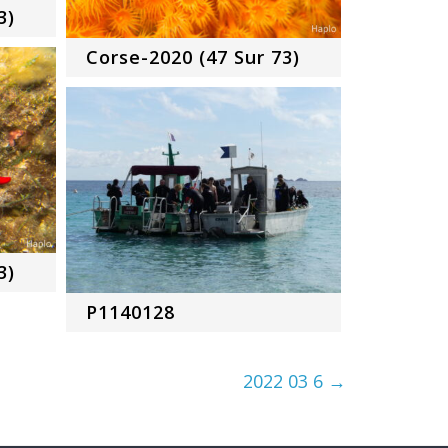
3)
Corse-2020 (47 Sur 73)
3)
P1140128
2022 03 6
→