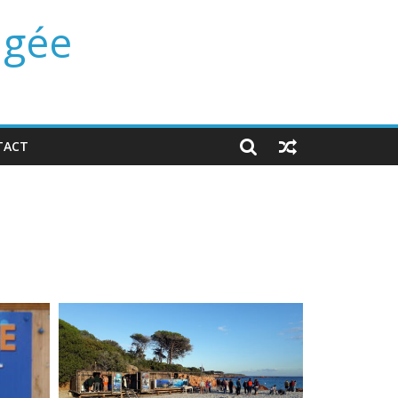
ngée
TACT