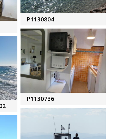
P1130804
P1130736
02