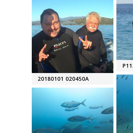
P11
20180101 020450A