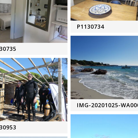
P1130734
30735
IMG-20201025-WA00
30953