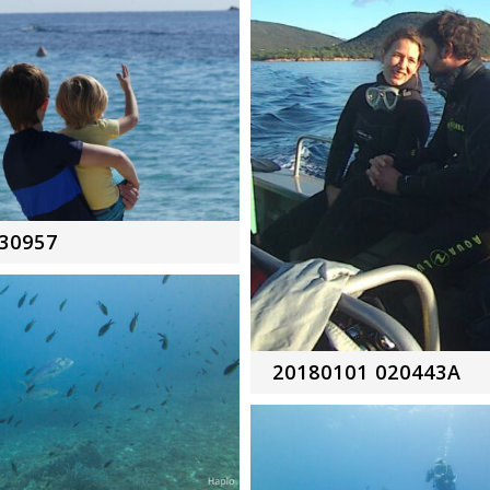
30957
20180101 020443A