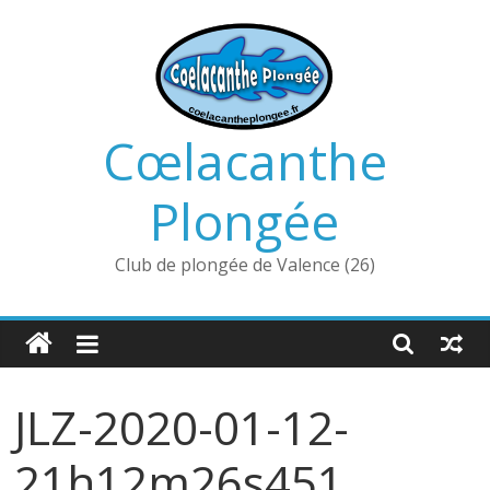
Passer
au
contenu
Cœlacanthe
Plongée
Club de plongée de Valence (26)
JLZ-2020-01-12-
21h12m26s451