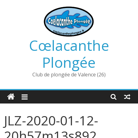
Passer
au
contenu
Cœlacanthe
Plongée
Club de plongée de Valence (26)
JLZ-2020-01-12-
20h57m13s892