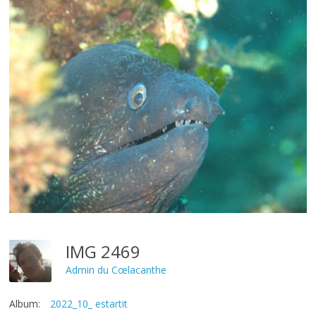
IMG 2469
Admin du Cœlacanthe
Album:
2022_10_ estartit