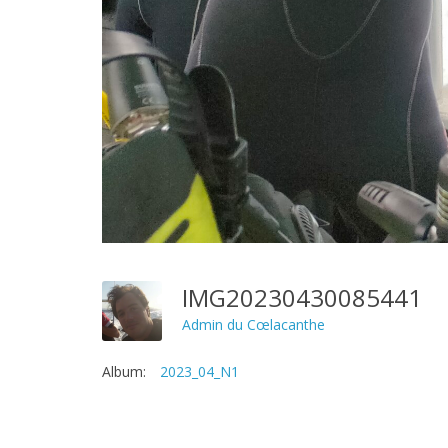
IMG20230430085441
Admin du Cœlacanthe
Album:
2023_04_N1