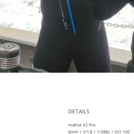
DETAILS
realme X2 Pro
6mm
/
ƒ/1.8
/
1/388s
/
ISO 100