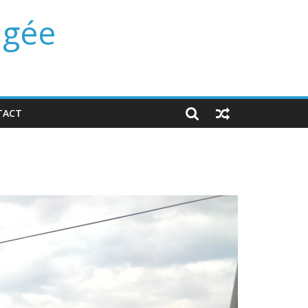
ngée
TACT