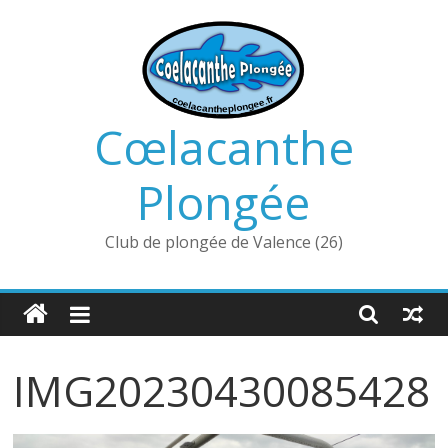
Passer
au
contenu
Cœlacanthe
Plongée
Club de plongée de Valence (26)
IMG20230430085428