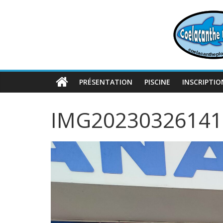
Passer
au
contenu
PRÉSENTATION
PISCINE
INSCRIPTIO
IMG20230326141