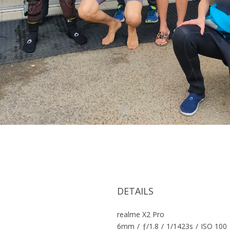
DETAILS
realme X2 Pro
6mm
/
ƒ/1.8
/
1/1423s
/
ISO 100