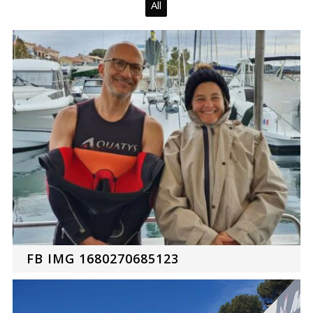
All
FB IMG 1680270685123