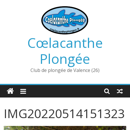
Passer
au
contenu
Cœlacanthe
Plongée
Club de plongée de Valence (26)
IMG20220514151323