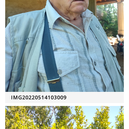
IMG20220514103009