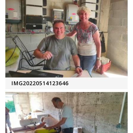
IMG20220514123646