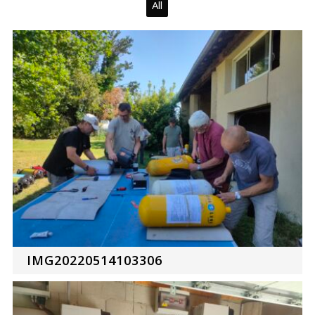
All
IMG20220514103306