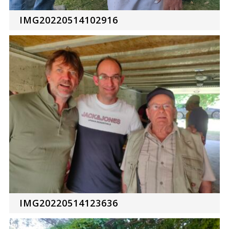
IMG20220514102916
IMG20220514123636