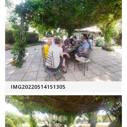
IMG20220514151305