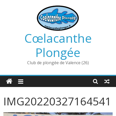
Passer
au
contenu
Cœlacanthe
Plongée
Club de plongée de Valence (26)
IMG20220327164541