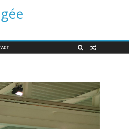
ngée
TACT