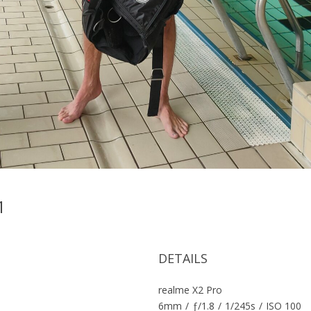
1
DETAILS
realme X2 Pro
6mm
/
ƒ/1.8
/
1/245s
/
ISO 100