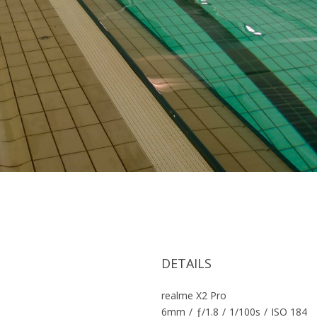
DETAILS
realme X2 Pro
6mm
/
ƒ/1.8
/
1/100s
/
ISO 184