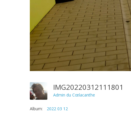
IMG20220312111801
Admin du Cœlacanthe
Album:
2022 03 12