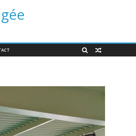
ngée
TACT