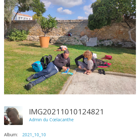
IMG20211010124821
Admin du Cœlacanthe
Album:
2021_10_10