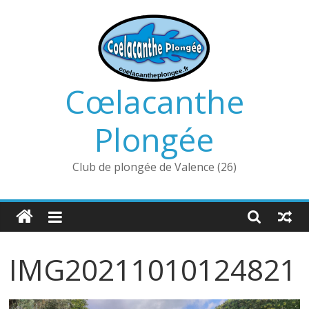
Passer
au
contenu
Cœlacanthe
Plongée
Club de plongée de Valence (26)
IMG20211010124821