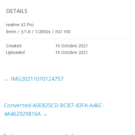
DETAILS
realme X2 Pro
6mm
/
ƒ/1.8
/
1/2850s
/
ISO 100
Created
10 Octobre 2021
Uploaded
16 Octobre 2021
←
IMG20211010124757
Converted-A0E825CD-BCB7-43FA-A46C-
4A462929816A
→