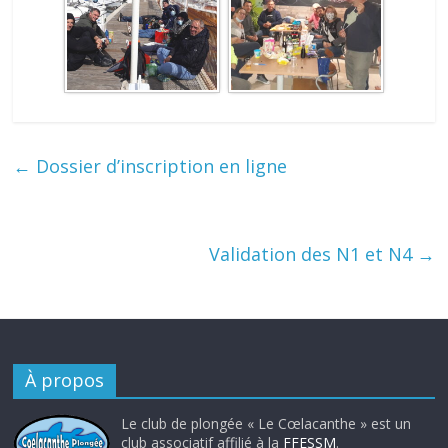
←
Dossier d’inscription en ligne
Validation des N1 et N4
→
À propos
Le club de plongée « Le Cœlacanthe » est un
club associatif affilié à la
FFESSM
.