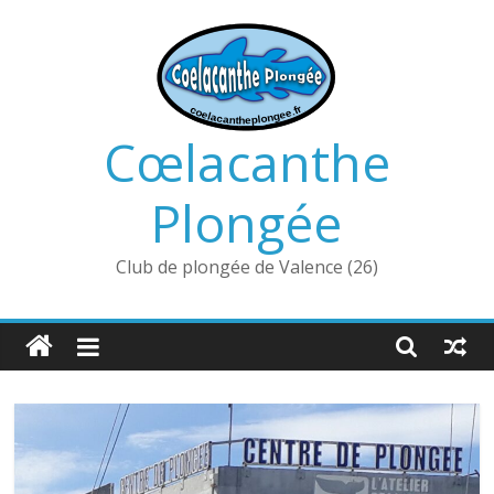
Passer
au
contenu
Cœlacanthe
Plongée
Club de plongée de Valence (26)